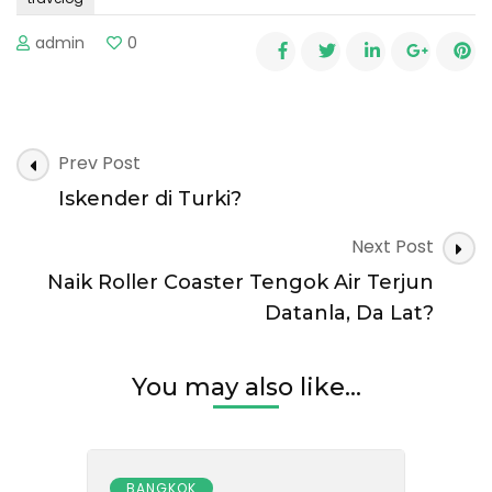
admin
0
Post
Prev Post
Navigation
Iskender di Turki?
Next Post
Naik Roller Coaster Tengok Air Terjun
Datanla, Da Lat?
You may also like...
BANGKOK