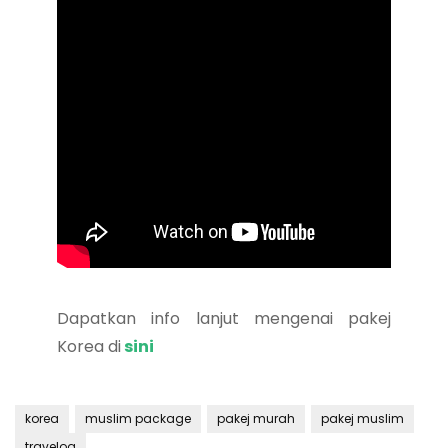
Dapatkan info lanjut mengenai pakej
Korea di
sini
korea
muslim package
pakej murah
pakej muslim
travelog