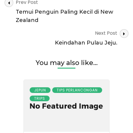
Post
Negara
Prev Post
China.
Navigation
Temui Penguin Paling Kecil di New
Zealand
Next Post
Keindahan Pulau Jeju.
You may also like...
JEPUN
TIPS PERLANCONGAN
TRIPS