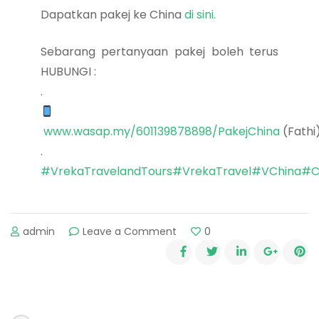
Dapatkan pakej ke China
di sini.
Sebarang pertanyaan pakej boleh terus
HUBUNGI :
.
www.wasap.my/601139878898/PakejChina
(Fathi
.
#VrekaTravelandTours
#VrekaTravel
#VChina
#C
admin
Leave a Comment
on
0
Tempat-
tempat
Menarik
di
Selatan