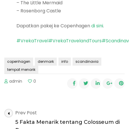
– The Little Mermaid
– Rosenborg Castle
Dapatkan pakej ke Copenhagen
di sini
.
#VrekaTravel
#VrekaTravelandTours
#Scandinav
copenhagen
denmark
info
scandinavia
tempat menarik
admin
0
Post
Prev Post
Navigation
5 Fakta Menarik tentang Colosseum di