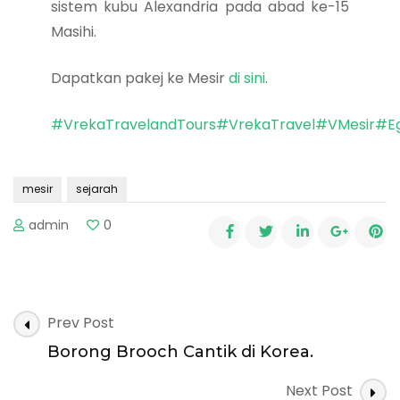
sistem kubu Alexandria pada abad ke-15
Masihi.
Dapatkan pakej ke Mesir
di sini
.
#VrekaTravelandTours
#VrekaTravel
#VMesir
#E
mesir
sejarah
admin
0
Post
Prev Post
Navigation
Borong Brooch Cantik di Korea.
Next Post