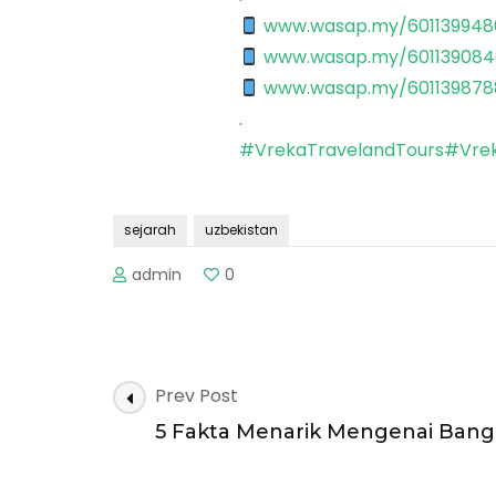
www.wasap.my/601139948
www.wasap.my/601139084
www.wasap.my/601139878
.
#VrekaTravelandTours
#Vrek
sejarah
uzbekistan
admin
0
Post
Prev Post
Navigation
5 Fakta Menarik Mengenai Bang