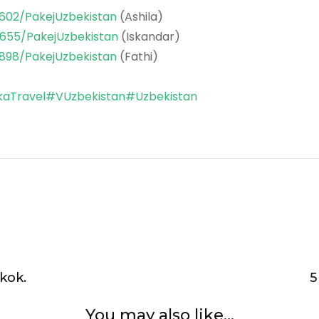
602/PakejUzbekistan
(Ashila)
655/PakejUzbekistan
(Iskandar)
898/PakejUzbekistan
(Fathi)
aTravel
#VUzbekistan
#Uzbekistan
kok.
5
You may also like...