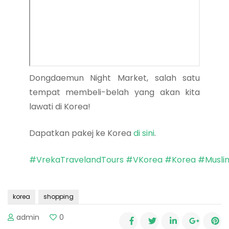
Dongdaemun Night Market, salah satu
tempat membeli-belah yang akan kita
lawati di Korea!
Dapatkan pakej ke Korea
di sini
.
#VrekaTravelandTours
#VKorea
#Korea
#Musli
korea
shopping
admin
0