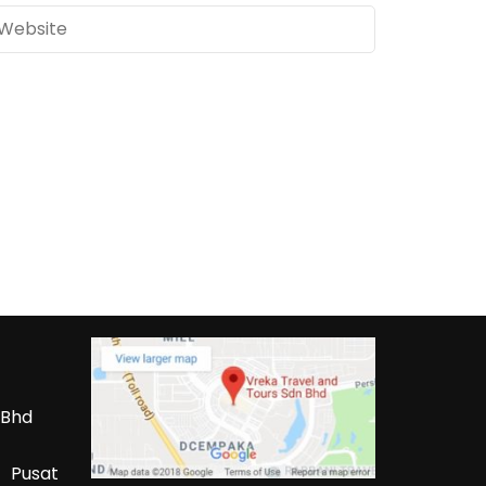
 Bhd
 Pusat