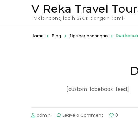
V Reka Travel Tour
Melancong lebih SYOK dengan kami!
>
>
>
Dari lama
Home
Blog
Tips perlancongan
D
[custom-facebook-feed]
admin
Leave a Comment
on
0
Dari
laman
Facebook