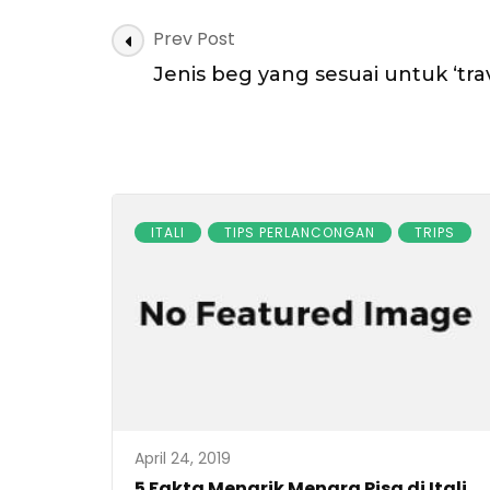
kami
Post
Prev Post
Navigation
Jenis beg yang sesuai untuk ‘trav
ITALI
TIPS PERLANCONGAN
TRIPS
April 24, 2019
5 Fakta Menarik Menara Pisa di Itali.